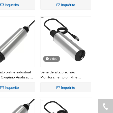
dade da Água
condutividade Testador de
Inquérito
Inquérito
água Detector de água
instrumentos Ferramentas de
medição
vídeo
to online industrial
Série de alta precisão
o Oxigênio Analisador
Monitoramento on -line
ores de medidores
industrial Medidores de
 potável
turbidez digital Analisador de
Inquérito
Inquérito
água em linha Analisador de
água