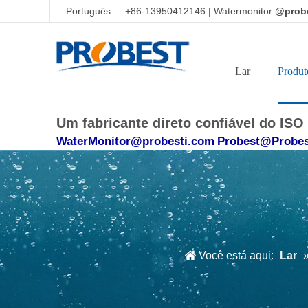
Português
+86-13950412146 | Watermonitor
@probe
Lar
Produt
Um fabricante direto confiável do IS
WaterMonitor@probesti.com
Probest@Probes
Você está aqui:
Lar