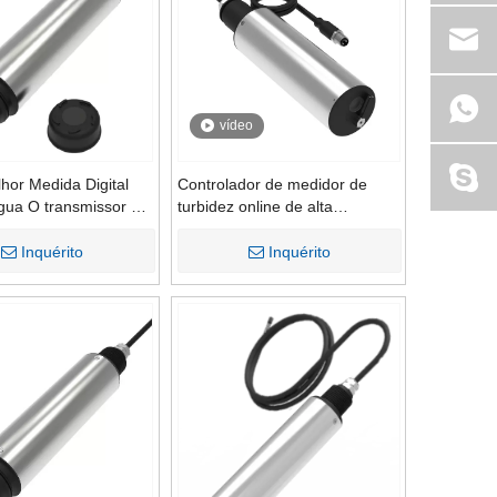
vídeo
hor Medida Digital
Controlador de medidor de
gua O transmissor de
turbidez online de alta
 de oxigênio
qualidade da China com
o para venda
sensor RS485 para a medição
Inquérito
Inquérito
da qualidade da água