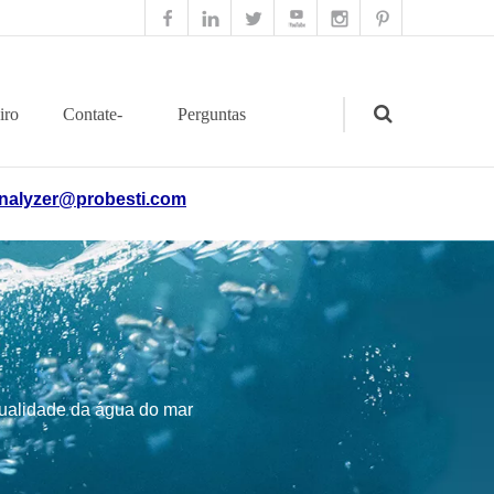
iro
Contate-
Perguntas
nalyzer@probesti.com
nos
frequentes
Search
ualidade da água do mar