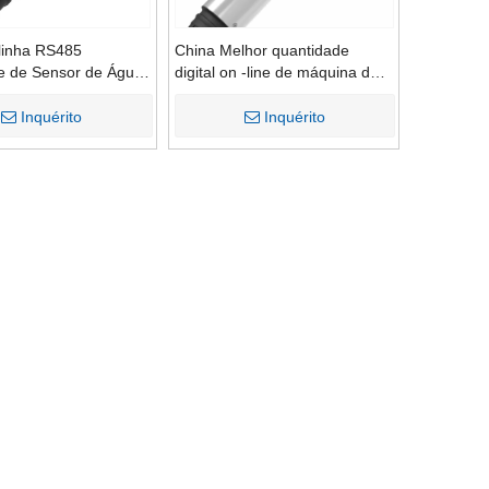
linha RS485
China Melhor quantidade
e de Sensor de Água
digital on -line de máquina de
o Industrial
monitor do sensor de teste de
oxigênio dissolvido em água de
Inquérito
Inquérito
esgoto para beber água