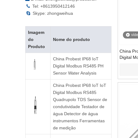
Tel: +8613950412146

Skype: zhongweihua

Imagem
víd
do
Nome do produto
Produto
China Pro
Digital 
China Probest IP68 IoT
Quadrupo
Digital Modbus RS485 PH
condutivi
Sensor Water Analysis
de água 
Ferramen
China Probest IP68 IoT IoT
Digital Modbus RS485
Quadrupolo TDS Sensor de
condutividade Testador de
água Detector de água
instrumentos Ferramentas
de medição