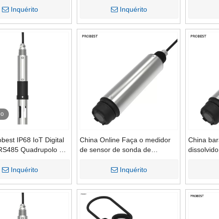
monitor de água
de Quali
Inquérito
Inquérito
eo
best IP68 IoT Digital
China Online Faça o medidor
China bara
RS485 Quadrupolo EC
de sensor de sonda de
dissolvid
de Condutividade
oxigênio para monitor de água
Forneced
e água Máquinas de
para água
Inquérito
Inquérito
mento de água do