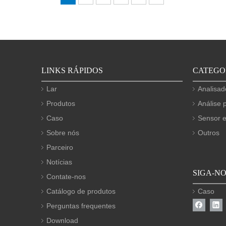
LINKS RÁPIDOS
CATEGO
Lar
Analisad
Produtos
Análise p
Caso
Sensor e
Sobre nós
Outros
Parceiro
Notícias
SIGA-N
Contate-nos
Catálogo de produtos
Caso
Perguntas frequentes
Download