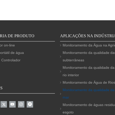
RIA DE PRODUTO
APLICAÇÕES NA INDÚSTRI
or on-line
Monitoramento da Água na Agric
ortátil de água
Monitoramento da qualidade da
 Controlador
subterrâneas
Monitoramento da qualidade da
rio interior
Monitoramento de Água de Rio
OS
Monitoramento da qualidade da
mar
Monitoramento de águas residu
esgoto