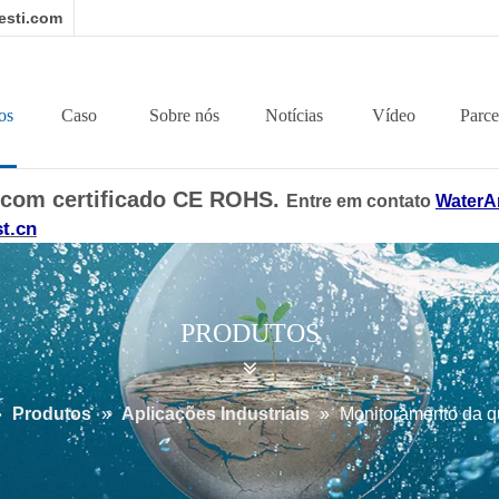
sti.com
os
Caso
Sobre nós
Notícias
Vídeo
Parce
O com certificado CE ROHS.
Entre em contato
WaterA
t.cn
PRODUTOS
»
Produtos
»
Aplicações Industriais
»
Monitoramento da q