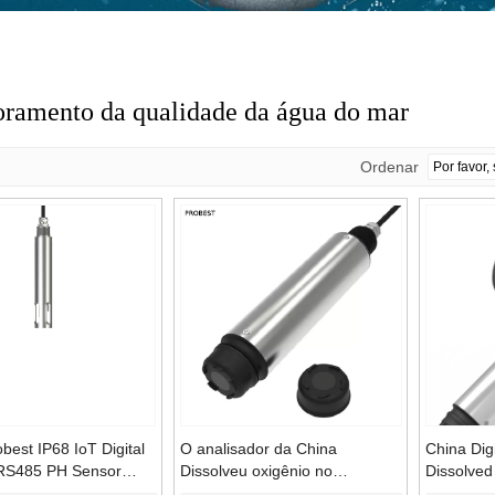
ramento da qualidade da água do mar
Ordenar
best IP68 IoT Digital
O analisador da China
China Digi
RS485 PH Sensor
Dissolveu oxigênio no
Dissolved
lysis
dispositivo de medição do
Analisado