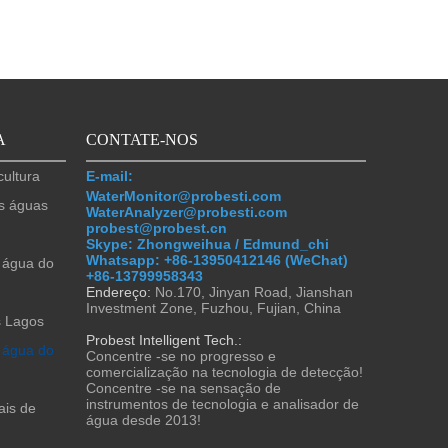
A
CONTATE-NOS
ultura
E-mail:
WaterMonitor@probesti.com
s águas
WaterAnalyzer@probesti.com
probest@probest.cn
Skype: Zhongweihua / Edmund_chi
Whatsapp:
+86-13950412146 (WeChat)
 água do
+86-13799958343
Endereço:
No.170, Jinyan Road, Jianshan
Investment Zone, Fuzhou, Fujian, China
s Lagos
Probest Intelligent Tech.:
 água do
Concentre -se no progresso e
comercialização na tecnologia de detecção!
Concentre -se na sensação de
instrumentos de tecnologia e analisador de
ais de
água desde 2013!