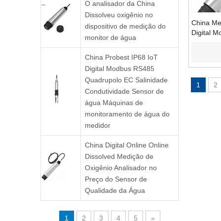
O analisador da China
Dissolveu oxigênio no
China Me
dispositivo de medição do
Digital M
monitor de água
Dissolvid
Oxigênio
China Probest IP68 IoT
Sensor F
Digital Modbus RS485
Quadrupolo EC Salinidade
1
2
Condutividade Sensor de
água Máquinas de
monitoramento de água do
medidor
China Digital Online Online
Dissolved Medição de
Oxigênio Analisador no
Preço do Sensor de
Qualidade da Água
1
2
3
4
5
»