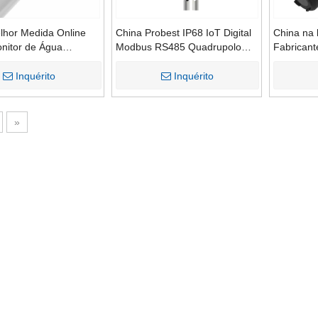
lhor Medida Online
China Probest IP68 IoT Digital
China na 
onitor de Água
Modbus RS485 Quadrupolo
Fabricant
o Detectores de
TDS TDS Condutividade
de Oxigêni
 Detectores Factory
elétrica Resistência Salinidade
Inquérito
Inquérito
actory
Sensor de análise de água
»