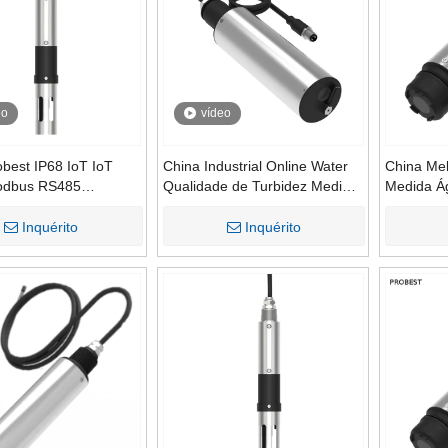
eo
vídeo
best IP68 IoT IoT
China Industrial Online Water
China Mel
Modbus RS485
Qualidade de Turbidez Medidor
Medida Á
lo TDS Sensores de
de Turbidez Dispositivo de
medidores
dade Tester Detector
Medição de Medição RS485
dissolvid
Inquérito
Inquérito
Instrumentos de teste
Para Análise de Água
tas de medição