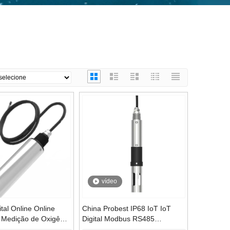
vídeo
tal Online Online
China Probest IP68 IoT IoT
 Medição de Oxigênio
Digital Modbus RS485
r no Preço do Sensor
Quadrupolo TDS Sensor de